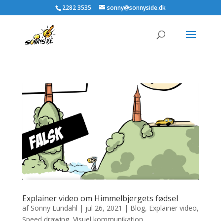
2282 3535
sonny@sonnyside.dk
Explainer video om Himmelbjergets fødsel
af
Sonny Lundahl
|
jul 26, 2021
|
Blog
,
Explainer video
,
Speed drawing
,
Visuel kommunikation