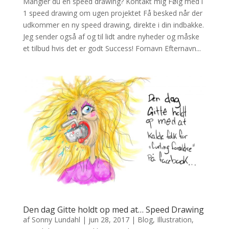
Mangler du en speed drawing? Kontakt mig Følg med i
1 speed drawing om ugen projektet Få besked når der
udkommer en ny speed drawing, direkte i din indbakke.
Jeg sender også af og til lidt andre nyheder og måske
et tilbud hvis det er godt Success! Fornavn Efternavn...
Den dag Gitte holdt op med at… Speed Drawing
af
Sonny Lundahl
|
jun 28, 2017
|
Blog
,
Illustration
,